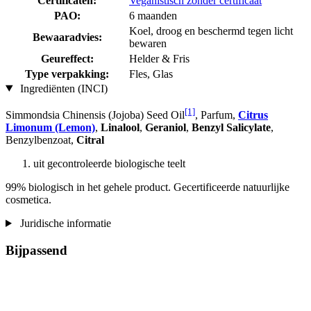
Certificaten:
Veganistisch zonder certificaat
PAO:
6 maanden
Koel, droog en beschermd tegen licht
Bewaaradvies:
bewaren
Geureffect:
Helder & Fris
Type verpakking:
Fles, Glas
Ingrediënten (INCI)
[1]
Simmondsia Chinensis (Jojoba) Seed Oil
, Parfum,
Citrus
Limonum (Lemon)
,
Linalool
,
Geraniol
,
Benzyl Salicylate
,
Benzylbenzoat,
Citral
uit gecontroleerde biologische teelt
99% biologisch in het gehele product. Gecertificeerde natuurlijke
cosmetica.
Juridische informatie
Bijpassend