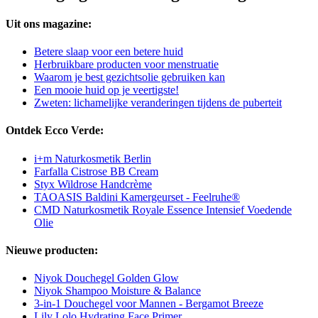
Uit ons magazine:
Betere slaap voor een betere huid
Herbruikbare producten voor menstruatie
Waarom je best gezichtsolie gebruiken kan
Een mooie huid op je veertigste!
Zweten: lichamelijke veranderingen tijdens de puberteit
Ontdek Ecco Verde:
i+m Naturkosmetik Berlin
Farfalla Cistrose BB Cream
Styx Wildrose Handcrème
TAOASIS Baldini Kamergeurset - Feelruhe®
CMD Naturkosmetik Royale Essence Intensief Voedende
Olie
Nieuwe producten:
Niyok Douchegel Golden Glow
Niyok Shampoo Moisture & Balance
3-in-1 Douchegel voor Mannen - Bergamot Breeze
Lily Lolo Hydrating Face Primer