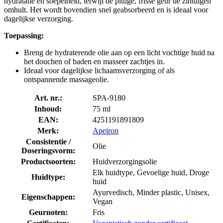
hydratatie en soepelheid, terwijl de pittige, frisse geur de zintuigen
omhult. Het wordt bovendien snel geabsorbeerd en is ideaal voor
dagelijkse verzorging.
Toepassing:
Breng de hydraterende olie aan op een licht vochtige huid na
het douchen of baden en masseer zachtjes in.
Ideaal voor dagelijkse lichaamsverzorging of als
ontspannende massageolie.
Art. nr.:
SPA-9180
Inhoud:
75 ml
EAN:
4251191891809
Merk:
Apeiron
Consistentie /
Olie
Doseringsvorm:
Productsoorten:
Huidverzorgingsolie
Elk huidtype, Gevoelige huid, Droge
Huidtype:
huid
Ayurvedisch, Minder plastic, Unisex,
Eigenschappen:
Vegan
Geurnoten:
Fris