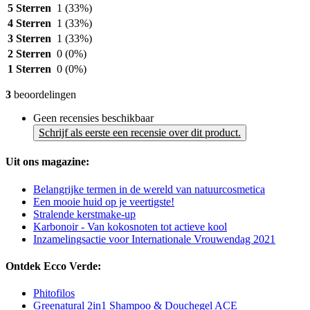
5 Sterren
1
(33%)
4 Sterren
1
(33%)
3 Sterren
1
(33%)
2 Sterren
0
(0%)
1 Sterren
0
(0%)
3
beoordelingen
Geen recensies beschikbaar
Schrijf als eerste een recensie over dit product.
Uit ons magazine:
Belangrijke termen in de wereld van natuurcosmetica
Een mooie huid op je veertigste!
Stralende kerstmake-up
Karbonoir - Van kokosnoten tot actieve kool
Inzamelingsactie voor Internationale Vrouwendag 2021
Ontdek Ecco Verde:
Phitofilos
Greenatural 2in1 Shampoo & Douchegel ACE