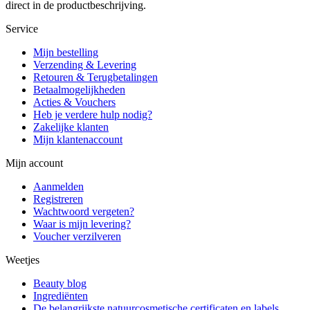
direct in de productbeschrijving.
Service
Mijn bestelling
Verzending & Levering
Retouren & Terugbetalingen
Betaalmogelijkheden
Acties & Vouchers
Heb je verdere hulp nodig?
Zakelijke klanten
Mijn klantenaccount
Mijn account
Aanmelden
Registreren
Wachtwoord vergeten?
Waar is mijn levering?
Voucher verzilveren
Weetjes
Beauty blog
Ingrediënten
De belangrijkste natuurcosmetische certificaten en labels