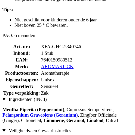
Tips:
Niet geschikt voor kinderen onder de 6 jaar.
Niet boven 25 ° C bewaren.
PAO: 6 maanden
Art. nr.:
XFA-GHC-5340746
Inhoud:
1 Stuk
EAN:
7640150980512
Merk:
AROMASTICK
Productsoorten:
Aromatherapie
Eigenschappen:
Unisex
Geureffect:
Sensueel
Type verpakking:
Zak
Ingrediënten (INCI)
Mentha Piperita (Peppermint)
, Cupressus Sempervirens,
Pelargonium Graveolens (Geranium)
, Zingiber Officinale
(Ginger), Citronellal,
Limonene
,
Geraniol
,
Linalool
,
Citral
Veiligheids- en Gevaarinstructies