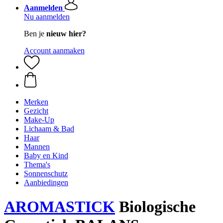
Aanmelden
Nu aanmelden
Ben je
nieuw hier?
Account aanmaken
Merken
Gezicht
Make-Up
Lichaam & Bad
Haar
Mannen
Baby en Kind
Thema's
Sonnenschutz
Aanbiedingen
AROMASTICK
Biologische