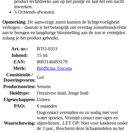
product rechtstreeks aan op het puistje en laat het een nacht
inwerken.
's Ochtends afwassen.
Opmerking
: De aanwezige zuren kunnen de lichtgevoeligheid
verhogen – daarom is het belangrijk om overdag zonnebrandcrème
aan te brengen en langdurige blootstelling aan de zon te vermijden
zolang je het product gebruikt.
Art. nr.:
BTO-0353
Inhoud:
15 ml
EAN:
8003140493178
Merk:
Biofficina Toscana
Consistentie /
Gel
Doseringsvorm:
Productsoorten:
Serums
Huidtype:
Onzuivere huid, Jonge huid
Eigenschappen:
Unisex
PAO:
6 maanden
Oogcontact vermijden en zo nodig met veel
water spoelen, Vermijd contact met ogen en
Waarschuwing:
slijmvliezen., LET OP: Niet voor kinderen onder
de 3 jaar., Bescherm deze lichaamsdelen na het