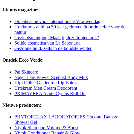
Uit ons magazine:
Donatieactie voor Internationale Vrouwendag
Urtekram - al bijna 50 jaar gedreven door de liefde voor de
natuur
Gezichtsreiniging: Maak jij deze fouten ook?
Solide cosmetica van La Saponaria
Gezonde huid, zelfs in de koudste winter
Ontdek Ecco Verde:
Pai Skincare
Najel Tiare Flower Scented Body Milk
Hipi Faible Gekleurde Lip Balm
Urtekram Men Cream Deodorant
PRIMAVERA Acute Cyclus Roll-On
Nieuwe producten:
PHYTORELAX LABORATORIES Coconut Bath &
Shower Gel
Niyok Shampoo Volume & Boost
Niyok Conditioner Repair & Glow