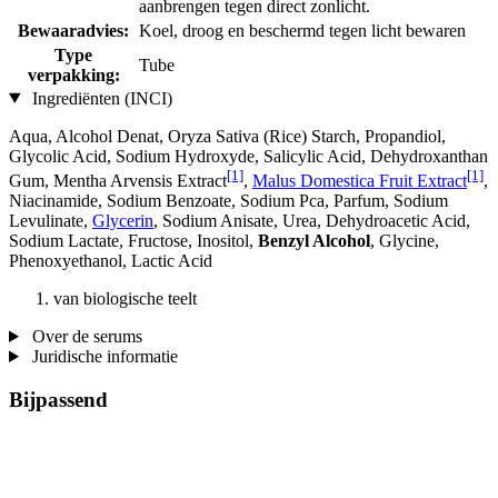
aanbrengen tegen direct zonlicht.
Bewaaradvies:
Koel, droog en beschermd tegen licht bewaren
Type
Tube
verpakking:
Ingrediënten (INCI)
Aqua, Alcohol Denat, Oryza Sativa (Rice) Starch, Propandiol,
Glycolic Acid, Sodium Hydroxyde, Salicylic Acid, Dehydroxanthan
[1]
[1]
Gum, Mentha Arvensis Extract
,
Malus Domestica Fruit Extract
,
Niacinamide, Sodium Benzoate, Sodium Pca, Parfum, Sodium
Levulinate,
Glycerin
, Sodium Anisate, Urea, Dehydroacetic Acid,
Sodium Lactate, Fructose, Inositol,
Benzyl Alcohol
, Glycine,
Phenoxyethanol, Lactic Acid
van biologische teelt
Over de serums
Juridische informatie
Bijpassend