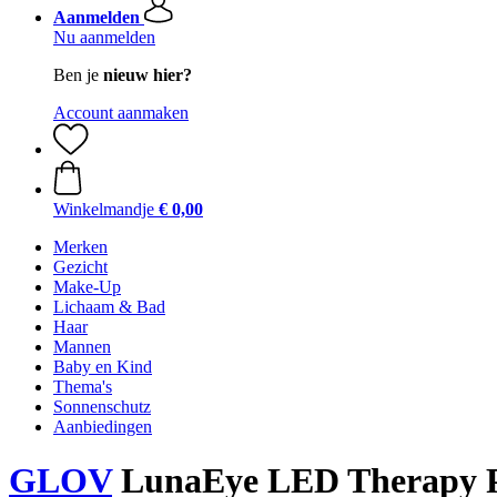
Aanmelden
Nu aanmelden
Ben je
nieuw hier?
Account aanmaken
Winkelmandje
€ 0,00
Merken
Gezicht
Make-Up
Lichaam & Bad
Haar
Mannen
Baby en Kind
Thema's
Sonnenschutz
Aanbiedingen
GLOV
LunaEye LED Therapy Pa