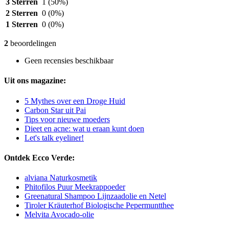
3 Sterren
1
(50%)
2 Sterren
0
(0%)
1 Sterren
0
(0%)
2
beoordelingen
Geen recensies beschikbaar
Uit ons magazine:
5 Mythes over een Droge Huid
Carbon Star uit Pai
Tips voor nieuwe moeders
Dieet en acne: wat u eraan kunt doen
Let's talk eyeliner!
Ontdek Ecco Verde:
alviana Naturkosmetik
Phitofilos Puur Meekrappoeder
Greenatural Shampoo Lijnzaadolie en Netel
Tiroler Kräuterhof Biologische Pepermuntthee
Melvita Avocado-olie