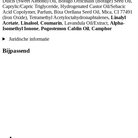
Dulcis (Sweet Almond) Oil, Borago Officinalis (Borage) Seed Oil,
Caprylic/Capric Triglyceride, Hydrogenated Castor Oil/Sebacic
Acid Copolymer, Parfum, Bixa Orellana Seed Oil, Mica, CI 77491
(Iron Oxide), Tetramethyl Acetyloctahydronaphtalenes,
Linalyl
Acetate
,
Linalool
,
Coumarin
, Lavandula Oil/Extract,
Alpha-
Isomethyl Ionone
,
Pogostemon Cablin Oil
,
Camphor
Juridische informatie
Bijpassend