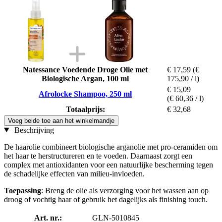
Natessance Voedende Droge Olie met
€ 17,59
(€
Biologische Argan, 100 ml
175,90 / l)
€ 15,09
Afrolocke Shampoo, 250 ml
(€ 60,36 / l)
Totaalprijs:
€ 32,68
Voeg beide toe aan het winkelmandje
Beschrijving
De haarolie combineert biologische arganolie met pro-ceramiden om
het haar te herstructureren en te voeden. Daarnaast zorgt een
complex met antioxidanten voor een natuurlijke bescherming tegen
de schadelijke effecten van milieu-invloeden.
Toepassing
: Breng de olie als verzorging voor het wassen aan op
droog of vochtig haar of gebruik het dagelijks als finishing touch.
Art. nr.:
GLN-5010845