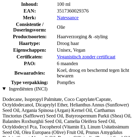
Inhoud:
100 ml
EAN:
3517360029376
Merk:
Natessance
Consistentie /
Olie
Doseringsvorm:
Productsoorten:
Haarverzorging & -styling
Haartype:
Droog haar
Eigenschappen:
Unisex, Vegan
Certificaten:
Veganistisch zonder certificaat
PAO:
6 maanden
Koel, droog en beschermd tegen licht
Bewaaradvies:
bewaren
Type verpakking:
Pompfles
Ingrediënten (INCI)
Dodecane, Isopropyl Palmitate, Coco Caprylate/Caprate,
Octyldodecanol, Dicaprylyl Ether, Helianthus Annus (Sunflower)
Seed Oil, Argania Spinosa (Argan) Kernel Oil, Carthamus
Tinctorius (Safflower) Seed Oil, Butyrospermum Parkii (Shea) Oil,
Balanites Roxburghii Seed Oil, Camelia Oleifera Seed Oil,
Octyldodecyl Pca, Tocopherol (Vitamin E), Linum Usitatissimum
Seed Oil, Olea Europaea (Olive) Fruit Oil, Prunus Amygdalus