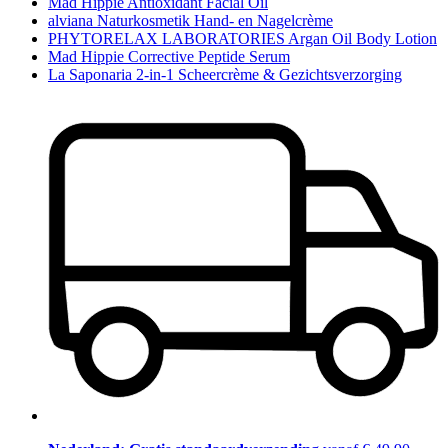
Mad Hippie Antioxidant Facial Oil
alviana Naturkosmetik Hand- en Nagelcrème
PHYTORELAX LABORATORIES Argan Oil Body Lotion
Mad Hippie Corrective Peptide Serum
La Saponaria 2-in-1 Scheercrème & Gezichtsverzorging