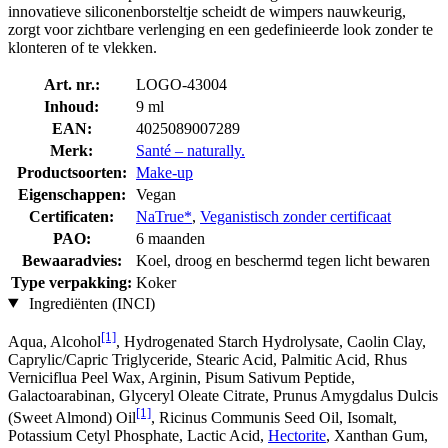
innovatieve siliconenborsteltje scheidt de wimpers nauwkeurig,
zorgt voor zichtbare verlenging en een gedefinieerde look zonder te
klonteren of te vlekken.
Art. nr.:
LOGO-43004
Inhoud:
9 ml
EAN:
4025089007289
Merk:
Santé – naturally.
Productsoorten:
Make-up
Eigenschappen:
Vegan
Certificaten:
NaTrue*
,
Veganistisch zonder certificaat
PAO:
6 maanden
Bewaaradvies:
Koel, droog en beschermd tegen licht bewaren
Type verpakking:
Koker
Ingrediënten (INCI)
[1]
Aqua, Alcohol
, Hydrogenated Starch Hydrolysate, Caolin Clay,
Caprylic/Capric Triglyceride, Stearic Acid, Palmitic Acid, Rhus
Verniciflua Peel Wax, Arginin, Pisum Sativum Peptide,
Galactoarabinan, Glyceryl Oleate Citrate, Prunus Amygdalus Dulcis
[1]
(Sweet Almond) Oil
, Ricinus Communis Seed Oil, Isomalt,
Potassium Cetyl Phosphate, Lactic Acid,
Hectorite
, Xanthan Gum,