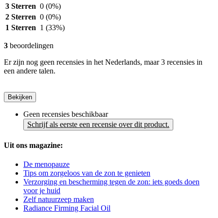
3 Sterren
0
(0%)
2 Sterren
0
(0%)
1 Sterren
1
(33%)
3
beoordelingen
Er zijn nog geen recensies in het Nederlands, maar 3 recensies in
een andere talen.
Bekijken
Geen recensies beschikbaar
Schrijf als eerste een recensie over dit product.
Uit ons magazine:
De menopauze
Tips om zorgeloos van de zon te genieten
Verzorging en bescherming tegen de zon: iets goeds doen
voor je huid
Zelf natuurzeep maken
Radiance Firming Facial Oil