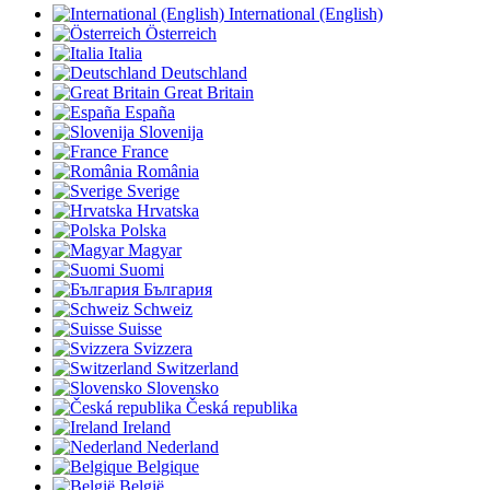
International (English)
Österreich
Italia
Deutschland
Great Britain
España
Slovenija
France
România
Sverige
Hrvatska
Polska
Magyar
Suomi
България
Schweiz
Suisse
Svizzera
Switzerland
Slovensko
Česká republika
Ireland
Nederland
Belgique
België