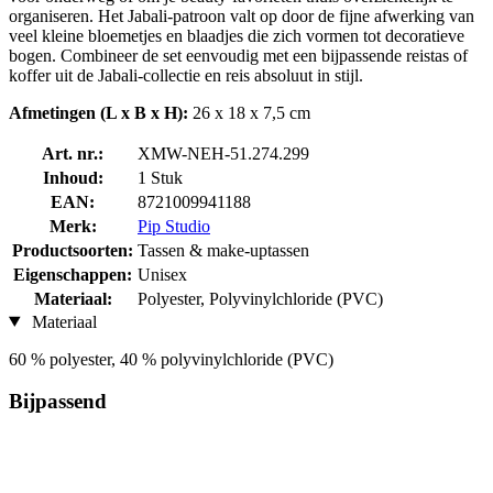
organiseren. Het Jabali-patroon valt op door de fijne afwerking van
veel kleine bloemetjes en blaadjes die zich vormen tot decoratieve
bogen. Combineer de set eenvoudig met een bijpassende reistas of
koffer uit de Jabali-collectie en reis absoluut in stijl.
Afmetingen (L x B x H):
26 x 18 x 7,5 cm
Art. nr.:
XMW-NEH-51.274.299
Inhoud:
1 Stuk
EAN:
8721009941188
Merk:
Pip Studio
Productsoorten:
Tassen & make-uptassen
Eigenschappen:
Unisex
Materiaal:
Polyester, Polyvinylchloride (PVC)
Materiaal
60 % polyester, 40 % polyvinylchloride (PVC)
Bijpassend