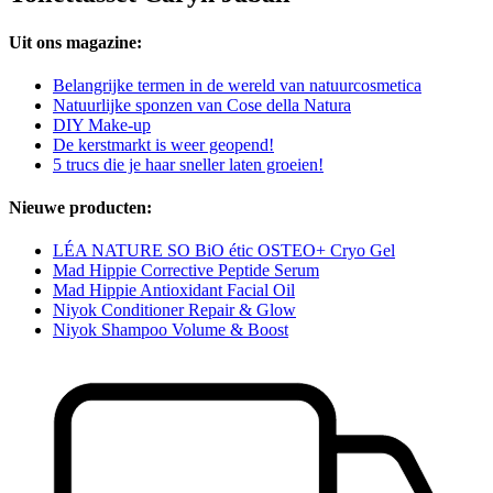
Uit ons magazine:
Belangrijke termen in de wereld van natuurcosmetica
Natuurlijke sponzen van Cose della Natura
DIY Make-up
De kerstmarkt is weer geopend!
5 trucs die je haar sneller laten groeien!
Nieuwe producten:
LÉA NATURE SO BiO étic OSTEO+ Cryo Gel
Mad Hippie Corrective Peptide Serum
Mad Hippie Antioxidant Facial Oil
Niyok Conditioner Repair & Glow
Niyok Shampoo Volume & Boost