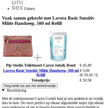
Unisex
Vaak samen gekocht met Lavera Basic Sensitiv
Milde Handzeep, 500 ml Refill
Pip Studio Toilettasset Caryn Jabali, Rood
€ 45,49
Lavera Basic Sensitiv Milde Handzeep, 500 ml
€ 5,09
Refill
(€ 10,18 / l)
Totaalprijs:
€ 50,58
Voeg beide toe aan het winkelmandje
Beschrijving
Met de toilettassenset Caryn Combi haal je een praktisch en vrolijk
duo in huis. De twee perfect op elkaar afgestemde tasjes zijn ideaal
voor onderweg of om je beauty-favorieten thuis overzichtelijk te