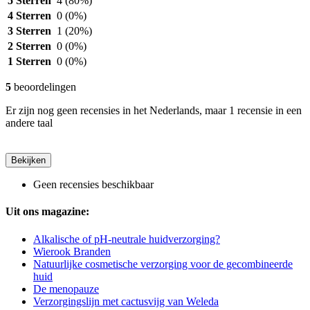
5 Sterren
4
(80%)
4 Sterren
0
(0%)
3 Sterren
1
(20%)
2 Sterren
0
(0%)
1 Sterren
0
(0%)
5
beoordelingen
Er zijn nog geen recensies in het Nederlands, maar 1 recensie in een
andere taal
Bekijken
Geen recensies beschikbaar
Uit ons magazine:
Alkalische of pH-neutrale huidverzorging?
Wierook Branden
Natuurlijke cosmetische verzorging voor de gecombineerde
huid
De menopauze
Verzorgingslijn met cactusvijg van Weleda