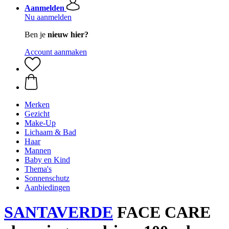
Aanmelden
Nu aanmelden
Ben je
nieuw hier?
Account aanmaken
Merken
Gezicht
Make-Up
Lichaam & Bad
Haar
Mannen
Baby en Kind
Thema's
Sonnenschutz
Aanbiedingen
SANTAVERDE
FACE CARE