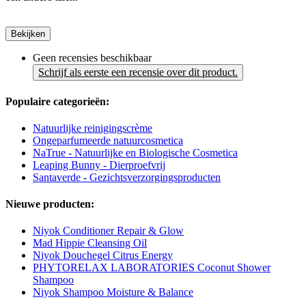
Bekijken
Geen recensies beschikbaar
Schrijf als eerste een recensie over dit product.
Populaire categorieën:
Natuurlijke reinigingscrème
Ongeparfumeerde natuurcosmetica
NaTrue - Natuurlijke en Biologische Cosmetica
Leaping Bunny - Dierproefvrij
Santaverde - Gezichtsverzorgingsproducten
Nieuwe producten:
Niyok Conditioner Repair & Glow
Mad Hippie Cleansing Oil
Niyok Douchegel Citrus Energy
PHYTORELAX LABORATORIES Coconut Shower
Shampoo
Niyok Shampoo Moisture & Balance