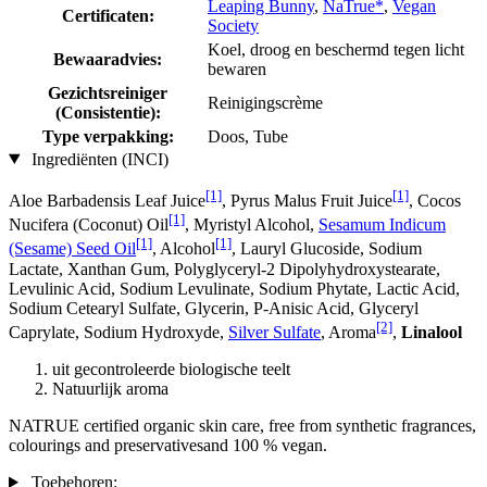
Leaping Bunny
,
NaTrue*
,
Vegan
Certificaten:
Society
Koel, droog en beschermd tegen licht
Bewaaradvies:
bewaren
Gezichtsreiniger
Reinigingscrème
(Consistentie):
Type verpakking:
Doos, Tube
Ingrediënten (INCI)
[1]
[1]
Aloe Barbadensis Leaf Juice
, Pyrus Malus Fruit Juice
, Cocos
[1]
Nucifera (Coconut) Oil
, Myristyl Alcohol,
Sesamum Indicum
[1]
[1]
(Sesame) Seed Oil
, Alcohol
, Lauryl Glucoside, Sodium
Lactate, Xanthan Gum, Polyglyceryl-2 Dipolyhydroxystearate,
Levulinic Acid, Sodium Levulinate, Sodium Phytate, Lactic Acid,
Sodium Cetearyl Sulfate, Glycerin, P-Anisic Acid, Glyceryl
[2]
Caprylate, Sodium Hydroxyde,
Silver Sulfate
, Aroma
,
Linalool
uit gecontroleerde biologische teelt
Natuurlijk aroma
NATRUE certified organic skin care, free from synthetic fragrances,
colourings and preservativesand 100 % vegan.
Toebehoren: