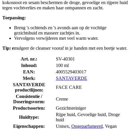
kokosnoot en sesam beschermen de droge, gevoelige en rijpere huid
tegen vochtverlies en maken haar ontspannen en zacht.
Toepassing:
Breng 's ochtends en 's avonds aan op de vochtige
gezichtshuid en masseer zachtjes in.
Vervolgens verwijderen met veel warm water.
Tip: e
mulgeer de cleanser vooraf in je handen met een beetje water.
Art. nr.:
SV-40301
Inhoud:
100 ml
EAN:
4005529403017
Merk:
SANTAVERDE
SANTAVERDE
FACE CARE
productlijnen:
Consistentie /
Creme
Doseringsvorm:
Productsoorten:
Gezichtsreiniger
Rijpe huid, Gevoelige huid, Droge
Huidtype:
huid
Eigenschappen:
Unisex,
Ongeparfumeerd
, Vegan