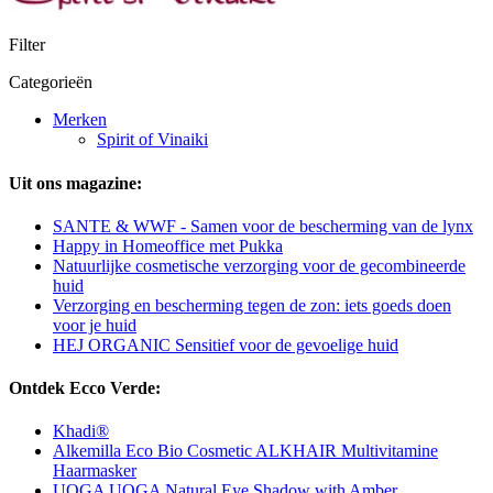
Filter
Categorieën
Merken
Spirit of Vinaiki
Uit ons magazine:
SANTE & WWF - Samen voor de bescherming van de lynx
Happy in Homeoffice met Pukka
Natuurlijke cosmetische verzorging voor de gecombineerde
huid
Verzorging en bescherming tegen de zon: iets goeds doen
voor je huid
HEJ ORGANIC Sensitief voor de gevoelige huid
Ontdek Ecco Verde:
Khadi®
Alkemilla Eco Bio Cosmetic ALKHAIR Multivitamine
Haarmasker
UOGA UOGA Natural Eye Shadow with Amber