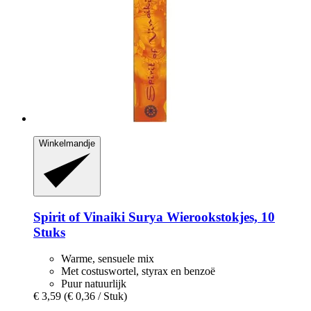
Winkelmandje
Spirit of Vinaiki
Surya Wierookstokjes, 10
Stuks
Warme, sensuele mix
Met costuswortel, styrax en benzoë
Puur natuurlijk
€ 3,59
(€ 0,36 / Stuk)