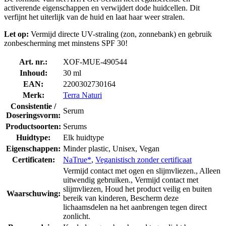
activerende eigenschappen en verwijdert dode huidcellen. Dit
verfijnt het uiterlijk van de huid en laat haar weer stralen.
Let op:
Vermijd directe UV-straling (zon, zonnebank) en gebruik
zonbescherming met minstens SPF 30!
Art. nr.:
XOF-MUE-490544
Inhoud:
30 ml
EAN:
2200302730164
Merk:
Terra Naturi
Consistentie /
Serum
Doseringsvorm:
Productsoorten:
Serums
Huidtype:
Elk huidtype
Eigenschappen:
Minder plastic, Unisex, Vegan
Certificaten:
NaTrue*
,
Veganistisch zonder certificaat
Vermijd contact met ogen en slijmvliezen., Alleen
uitwendig gebruiken., Vermijd contact met
slijmvliezen, Houd het product veilig en buiten
Waarschuwing:
bereik van kinderen, Bescherm deze
lichaamsdelen na het aanbrengen tegen direct
zonlicht.