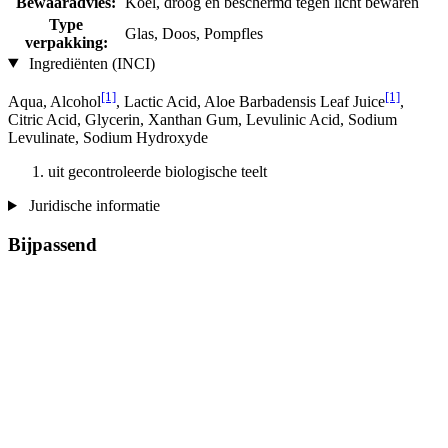
Bewaaradvies:
Koel, droog en beschermd tegen licht bewaren
Type
Glas, Doos, Pompfles
verpakking:
Ingrediënten (INCI)
[1]
[1]
Aqua, Alcohol
, Lactic Acid, Aloe Barbadensis Leaf Juice
,
Citric Acid, Glycerin, Xanthan Gum, Levulinic Acid, Sodium
Levulinate, Sodium Hydroxyde
uit gecontroleerde biologische teelt
Juridische informatie
Bijpassend