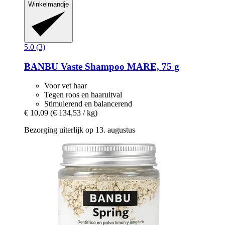
Winkelmandje
5.0 (3)
BANBU
Vaste Shampoo MARE, 75 g
Voor vet haar
Tegen roos en haaruitval
Stimulerend en balancerend
€ 10,09
(€ 134,53 / kg)
Bezorging uiterlijk op 13. augustus