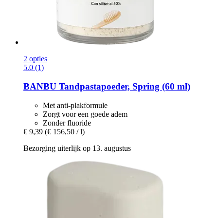
2 opties
5.0 (1)
BANBU
Tandpastapoeder, Spring (60 ml)
Met anti-plakformule
Zorgt voor een goede adem
Zonder fluoride
€ 9,39
(€ 156,50 / l)
Bezorging uiterlijk op 13. augustus