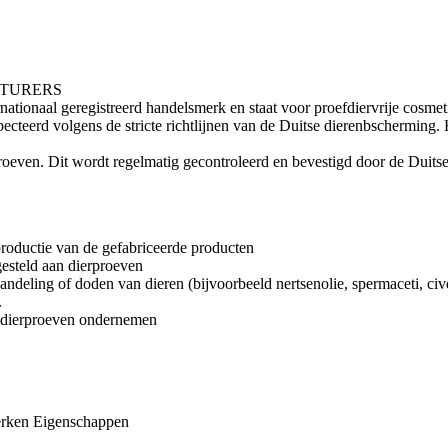
CTURERS
al geregistreerd handelsmerk en staat voor proefdiervrije cosmetic
erd volgens de stricte richtlijnen van de Duitse dierenbscherming. H
roeven. Dit wordt regelmatig gecontroleerd en bevestigd door de Duitse
roductie van de gefabriceerde producten
gesteld aan dierproeven
ndeling of doden van dieren (bijvoorbeeld nertsenolie, spermaceti, cive
.
l dierproeven ondernemen
rken
Eigenschappen