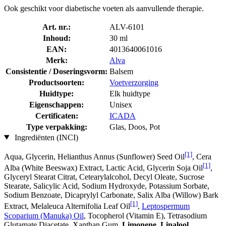
Ook geschikt voor diabetische voeten als aanvullende therapie.
Art. nr.:
ALV-6101
Inhoud:
30 ml
EAN:
4013640061016
Merk:
Alva
Consistentie / Doseringsvorm:
Balsem
Productsoorten:
Voetverzorging
Huidtype:
Elk huidtype
Eigenschappen:
Unisex
Certificaten:
ICADA
Type verpakking:
Glas, Doos, Pot
Ingrediënten (INCI)
[1]
Aqua, Glycerin, Helianthus Annus (Sunflower) Seed Oil
, Cera
[1]
Alba (White Beeswax) Extract, Lactic Acid, Glycerin Soja Oil
,
Glyceryl Stearat Citrat, Cetearylalcohol, Decyl Oleate, Sucrose
Stearate, Salicylic Acid, Sodium Hydroxyde, Potassium Sorbate,
Sodium Benzoate, Dicaprylyl Carbonate, Salix Alba (Willow) Bark
[1]
Extract, Melaleuca Alternifolia Leaf Oil
,
Leptospermum
Scoparium (Manuka) Oil
, Tocopherol (Vitamin E), Tetrasodium
Glutamate Diacetate, Xanthan Gum,
Limonene
,
Linalool