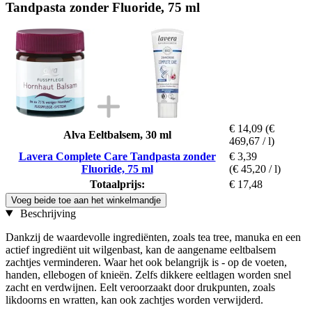
Tandpasta zonder Fluoride, 75 ml
€ 14,09
(€
Alva Eeltbalsem, 30 ml
469,67 / l)
Lavera Complete Care Tandpasta zonder
€ 3,39
Fluoride, 75 ml
(€ 45,20 / l)
Totaalprijs:
€ 17,48
Voeg beide toe aan het winkelmandje
Beschrijving
Dankzij de waardevolle ingrediënten, zoals tea tree, manuka en een
actief ingrediënt uit wilgenbast, kan de aangename eeltbalsem
zachtjes verminderen. Waar het ook belangrijk is - op de voeten,
handen, ellebogen of knieën. Zelfs dikkere eeltlagen worden snel
zacht en verdwijnen. Eelt veroorzaakt door drukpunten, zoals
likdoorns en wratten, kan ook zachtjes worden verwijderd.