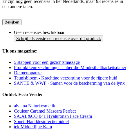
Er zijn nog geen recensies in het Nederlands, maar 93 recensies in
een andere talen.
Bekijken
Geen recensies beschikbaar
Schrijf als eerste een recensie over dit product.
Uit ons magazine:
5 stappen voor een gezichtsmassage
Produktkennzeichnungen - über die Mindesthaltbarkeitsdauer
De menopauze
Teunisbloem - Krachtige verzorging voor de rijpere huid
SANTE & WWF - Samen voor de bescherming van de lynx
Ontdek Ecco Verde:
alviana Naturkosmetik
Couleur Caramel Mascara Perfect
SA.AL&CO 041 Hyaluronan Face Cream
Sonett Handdesinfectiemiddel
tek Middelfijne Kam