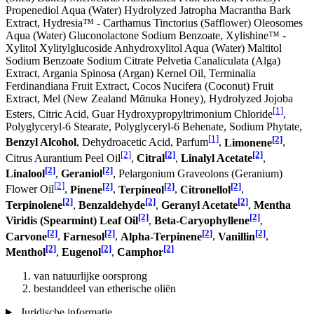
Propenediol Aqua (Water) Hydrolyzed Jatropha Macrantha Bark
Extract, Hydresia™ - Carthamus Tinctorius (Safflower) Oleosomes
Aqua (Water) Gluconolactone Sodium Benzoate, Xylishine™ -
Xylitol Xylitylglucoside Anhydroxylitol Aqua (Water) Maltitol
Sodium Benzoate Sodium Citrate Pelvetia Canaliculata (Alga)
Extract, Argania Spinosa (Argan) Kernel Oil, Terminalia
Ferdinandiana Fruit Extract, Cocos Nucifera (Coconut) Fruit
Extract, Mel (New Zealand Mᾱnuka Honey), Hydrolyzed Jojoba
[1]
Esters, Citric Acid, Guar Hydroxypropyltrimonium Chloride
,
Polyglyceryl-6 Stearate, Polyglyceryl-6 Behenate, Sodium Phytate,
[1]
[2]
Benzyl Alcohol
, Dehydroacetic Acid, Parfum
,
Limonene
,
[2]
[2]
[2]
Citrus Aurantium Peel Oil
,
Citral
,
Linalyl Acetate
,
[2]
[2]
Linalool
,
Geraniol
, Pelargonium Graveolons (Geranium)
[2]
[2]
[2]
[2]
Flower Oil
,
Pinene
,
Terpineol
,
Citronellol
,
[2]
[2]
[2]
Terpinolene
,
Benzaldehyde
,
Geranyl Acetate
,
Mentha
[2]
[2]
Viridis (Spearmint) Leaf Oil
,
Beta-Caryophyllene
,
[2]
[2]
[2]
[2]
Carvone
,
Farnesol
,
Alpha-Terpinene
,
Vanillin
,
[2]
[2]
[2]
Menthol
,
Eugenol
,
Camphor
van natuurlijke oorsprong
bestanddeel van etherische oliën
Juridische informatie