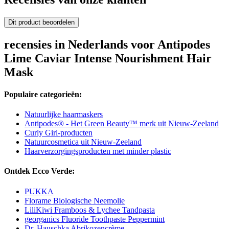
Dit product beoordelen
recensies in Nederlands voor Antipodes
Lime Caviar Intense Nourishment Hair
Mask
Populaire categorieën:
Natuurlijke haarmaskers
Antipodes® - Het Green Beauty™ merk uit Nieuw-Zeeland
Curly Girl-producten
Natuurcosmetica uit Nieuw-Zeeland
Haarverzorgingsproducten met minder plastic
Ontdek Ecco Verde:
PUKKA
Florame Biologische Neemolie
LiliKiwi Framboos & Lychee Tandpasta
georganics Fluoride Toothpaste Peppermint
Dr. Hauschka Abrikozencrème