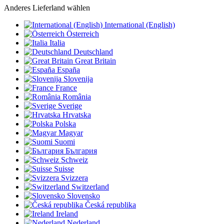
Anderes Lieferland wählen
International (English)
Österreich
Italia
Deutschland
Great Britain
España
Slovenija
France
România
Sverige
Hrvatska
Polska
Magyar
Suomi
България
Schweiz
Suisse
Svizzera
Switzerland
Slovensko
Česká republika
Ireland
Nederland