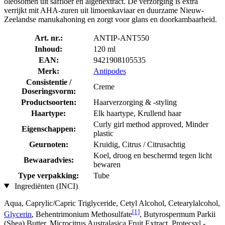
oleosomen uit saffloer en algenextract. De verzorging is extra
verrijkt mit AHA-zuren uit limoenkaviaar en duurzame Nieuw-
Zeelandse manukahoning en zorgt voor glans en doorkambaarheid.
Art. nr.:
ANTIP-ANT550
Inhoud:
120 ml
EAN:
9421908105535
Merk:
Antipodes
Consistentie /
Creme
Doseringsvorm:
Productsoorten:
Haarverzorging & -styling
Haartype:
Elk haartype, Krullend haar
Curly girl method approved, Minder
Eigenschappen:
plastic
Geurnoten:
Kruidig, Citrus / Citrusachtig
Koel, droog en beschermd tegen licht
Bewaaradvies:
bewaren
Type verpakking:
Tube
Ingrediënten (INCI)
Aqua, Caprylic/Capric Triglyceride, Cetyl Alcohol, Cetearylalcohol,
[1]
Glycerin
, Behentrimonium Methosulfate
, Butyrospermum Parkii
(Shea) Butter, Microcitrus Australasica Fruit Extract, Protecsyl -