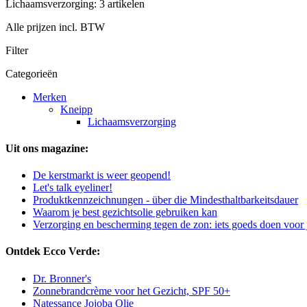
Lichaamsverzorging: 3 artikelen
Alle prijzen incl. BTW
Filter
Categorieën
Merken
Kneipp
Lichaamsverzorging
Uit ons magazine:
De kerstmarkt is weer geopend!
Let's talk eyeliner!
Produktkennzeichnungen - über die Mindesthaltbarkeitsdauer
Waarom je best gezichtsolie gebruiken kan
Verzorging en bescherming tegen de zon: iets goeds doen voor 
Ontdek Ecco Verde:
Dr. Bronner's
Zonnebrandcrème voor het Gezicht, SPF 50+
Natessance Jojoba Olie