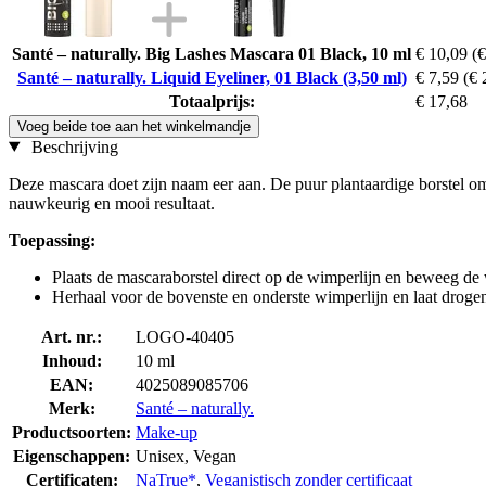
Santé – naturally. Big Lashes Mascara 01 Black, 10 ml
€ 10,09
(€
Santé – naturally. Liquid Eyeliner, 01 Black (3,50 ml)
€ 7,59
(€ 
Totaalprijs:
€ 17,68
Voeg beide toe aan het winkelmandje
Beschrijving
Deze mascara doet zijn naam eer aan. De puur plantaardige borstel o
nauwkeurig en mooi resultaat.
Toepassing:
Plaats de mascaraborstel direct op de wimperlijn en beweeg de
Herhaal voor de bovenste en onderste wimperlijn en laat droge
Art. nr.:
LOGO-40405
Inhoud:
10 ml
EAN:
4025089085706
Merk:
Santé – naturally.
Productsoorten:
Make-up
Eigenschappen:
Unisex, Vegan
Certificaten:
NaTrue*
,
Veganistisch zonder certificaat