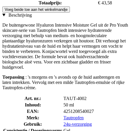
Totaalprijs:
€ 43,58
Voeg beide toe aan het winkelmandje
Beschrijving
De buitengewone Hyaluron Intensive Moisture Gel uit de Pro Youth
skincare-serie van Tautropfen biedt intensieve hydraterende
verzorging met behulp van medium- en hoogmoleculaire
plantaardige hyaluronzuren verkregen uit houtoor. Dit verhoogt het
hydratatieniveau van de huid en helpt haar vermogen om vocht te
binden te verbeteren. Konjacwortel werd toegevoegd als extra
vochtleverancier. De formule bevat ook huidverzachtende
biologische aloë vera. Voor een zichtbaar gladder en frisser
huidgevoel.
Toepassing
: 's morgens en 's avonds op de huid aanbrengen en
laten intrekken. Vervolg met een milde Tautropfen-emulsie of rijke
Tautropfen-crème.
Art. nr.:
TAUT-4002
Inhoud:
50 ml
EAN:
4251208540027
Merk:
Tautropfen
Gebruik:
24u-verzorging
Consistentie / Doseringsvorm:
Gel