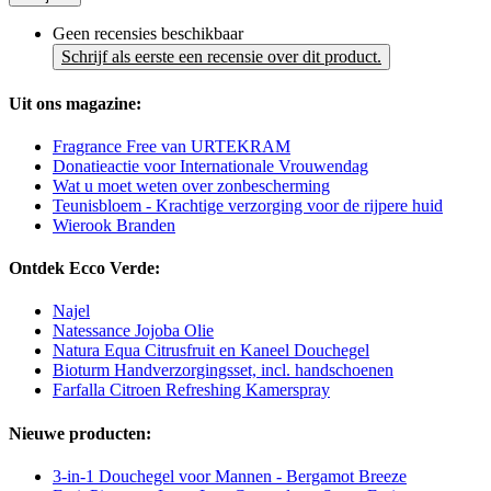
Geen recensies beschikbaar
Schrijf als eerste een recensie over dit product.
Uit ons magazine:
Fragrance Free van URTEKRAM
Donatieactie voor Internationale Vrouwendag
Wat u moet weten over zonbescherming
Teunisbloem - Krachtige verzorging voor de rijpere huid
Wierook Branden
Ontdek Ecco Verde:
Najel
Natessance Jojoba Olie
Natura Equa Citrusfruit en Kaneel Douchegel
Bioturm Handverzorgingsset, incl. handschoenen
Farfalla Citroen Refreshing Kamerspray
Nieuwe producten:
3-in-1 Douchegel voor Mannen - Bergamot Breeze