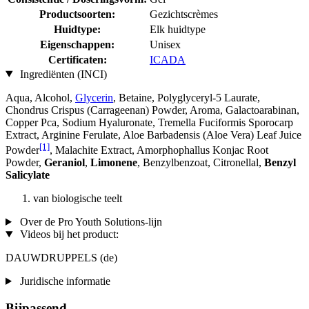
Productsoorten:
Gezichtscrèmes
Huidtype:
Elk huidtype
Eigenschappen:
Unisex
Certificaten:
ICADA
Ingrediënten (INCI)
Aqua, Alcohol,
Glycerin
, Betaine, Polyglyceryl-5 Laurate,
Chondrus Crispus (Carrageenan) Powder, Aroma, Galactoarabinan,
Copper Pca, Sodium Hyaluronate, Tremella Fuciformis Sporocarp
Extract, Arginine Ferulate, Aloe Barbadensis (Aloe Vera) Leaf Juice
[1]
Powder
, Malachite Extract, Amorphophallus Konjac Root
Powder,
Geraniol
,
Limonene
, Benzylbenzoat, Citronellal,
Benzyl
Salicylate
van biologische teelt
Over de Pro Youth Solutions-lijn
Videos bij het product:
DAUWDRUPPELS (de)
Juridische informatie
Bijpassend