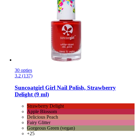
30 opties
3.2 (137)
Suncoatgirl
Girl Nail Polish, Strawberry
Delight (9 ml)
Strawberry Delight
Apple Blossom
Delicious Peach
Fairy Glitter
Gorgeous Green (vegan)
+25