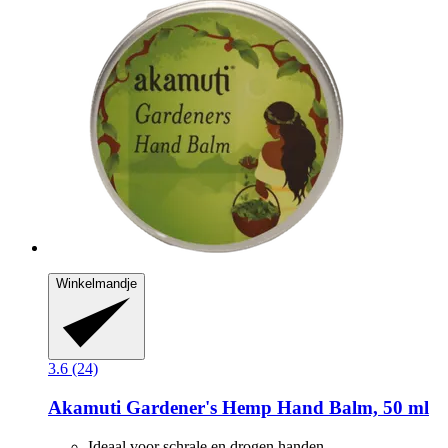
Winkelmandje
3.6 (24)
Akamuti
Gardener's Hemp Hand Balm, 50 ml
Ideaal voor schrale en drogen handen