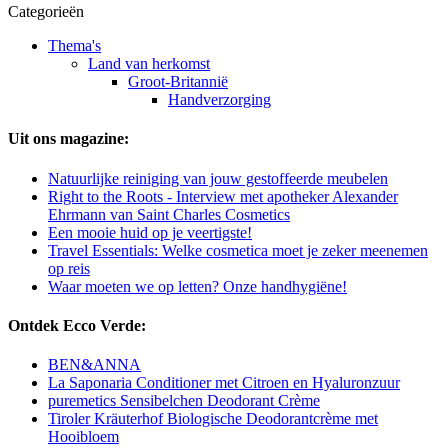
Categorieën
Thema's
Land van herkomst
Groot-Britannië
Handverzorging
Uit ons magazine:
Natuurlijke reiniging van jouw gestoffeerde meubelen
Right to the Roots - Interview met apotheker Alexander
Ehrmann van Saint Charles Cosmetics
Een mooie huid op je veertigste!
Travel Essentials: Welke cosmetica moet je zeker meenemen
op reis
Waar moeten we op letten? Onze handhygiëne!
Ontdek Ecco Verde:
BEN&ANNA
La Saponaria Conditioner met Citroen en Hyaluronzuur
puremetics Sensibelchen Deodorant Crème
Tiroler Kräuterhof Biologische Deodorantcrème met
Hooibloem