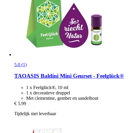
5.0 (1)
TAOASIS
Baldini Mini Geurset -​ Feelglück®
1 x Feelglück®, 10 ml
1 x decoratieve druppel
Met clementine, gember en sandelhout
€ 5,99
Tijdelijk niet leverbaar