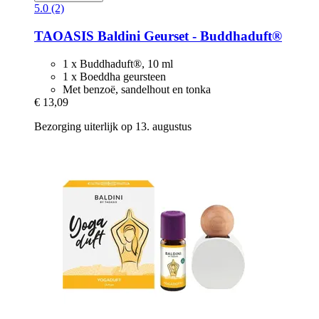
5.0 (2)
TAOASIS
Baldini Geurset -​ Buddhaduft®
1 x Buddhaduft®, 10 ml
1 x Boeddha geursteen
Met benzoë, sandelhout en tonka
€ 13,09
Bezorging uiterlijk op 13. augustus