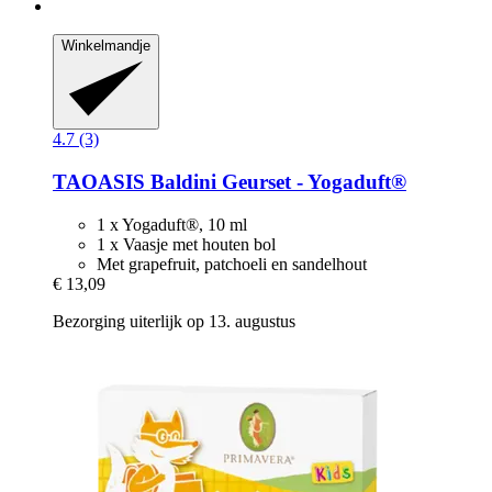
Winkelmandje
4.7 (3)
TAOASIS
Baldini Geurset -​ Yogaduft®
1 x Yogaduft®, 10 ml
1 x Vaasje met houten bol
Met grapefruit, patchoeli en sandelhout
€ 13,09
Bezorging uiterlijk op 13. augustus