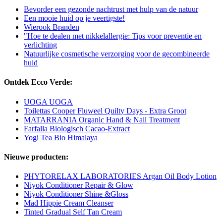
Bevorder een gezonde nachtrust met hulp van de natuur
Een mooie huid op je veertigste!
Wierook Branden
"Hoe te dealen met nikkelallergie: Tips voor preventie en
verlichting
Natuurlijke cosmetische verzorging voor de gecombineerde
huid
Ontdek Ecco Verde:
UOGA UOGA
Toilettas Cooper Fluweel Quilty Days - Extra Groot
MATARRANIA Organic Hand & Nail Treatment
Farfalla Biologisch Cacao-Extract
Yogi Tea Bio Himalaya
Nieuwe producten:
PHYTORELAX LABORATORIES Argan Oil Body Lotion
Niyok Conditioner Repair & Glow
Niyok Conditioner Shine &Gloss
Mad Hippie Cream Cleanser
Tinted Gradual Self Tan Cream