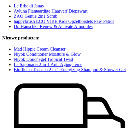
Le Erbe di Janas
Ayluna Plantaardige Haarverf Diepzwart
ZAO Gentle 2in1 Scrub
happybrush ECO VIBE Kids Opzetborstels Paw Patrol
Dr. Hauschka Renew & Activate Ampoules
Nieuwe producten:
Mad Hippie Cream Cleanser
Niyok Conditioner Moisture & Glow
Niyok Douchegel Tropical Twist
La Saponaria 2-in-1 Anti-Agingcrème
Biofficina Toscana 2 in 1 Energizing Shampoo & Shower Gel