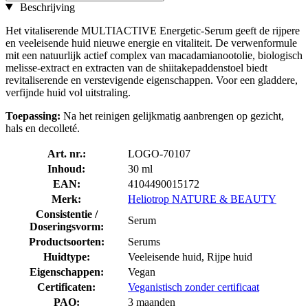
Beschrijving
Het vitaliserende MULTIACTIVE Energetic-Serum geeft de rijpere
en veeleisende huid nieuwe energie en vitaliteit. De verwenformule
mit een natuurlijk actief complex van macadamianootolie, biologisch
melisse-extract en extracten van de shiitakepaddenstoel biedt
revitaliserende en verstevigende eigenschappen. Voor een gladdere,
verfijnde huid vol uitstraling.
Toepassing:
Na het reinigen gelijkmatig aanbrengen op gezicht,
hals en decolleté.
Art. nr.:
LOGO-70107
Inhoud:
30 ml
EAN:
4104490015172
Merk:
Heliotrop NATURE & BEAUTY
Consistentie /
Serum
Doseringsvorm:
Productsoorten:
Serums
Huidtype:
Veeleisende huid, Rijpe huid
Eigenschappen:
Vegan
Certificaten:
Veganistisch zonder certificaat
PAO:
3 maanden