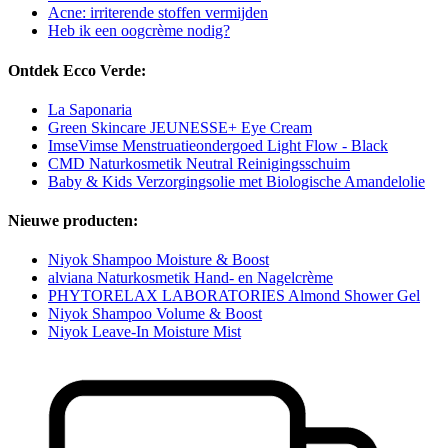
Acne: irriterende stoffen vermijden
Heb ik een oogcrème nodig?
Ontdek Ecco Verde:
La Saponaria
Green Skincare JEUNESSE+ Eye Cream
ImseVimse Menstruatieondergoed Light Flow - Black
CMD Naturkosmetik Neutral Reinigingsschuim
Baby & Kids Verzorgingsolie met Biologische Amandelolie
Nieuwe producten:
Niyok Shampoo Moisture & Boost
alviana Naturkosmetik Hand- en Nagelcrème
PHYTORELAX LABORATORIES Almond Shower Gel
Niyok Shampoo Volume & Boost
Niyok Leave-In Moisture Mist