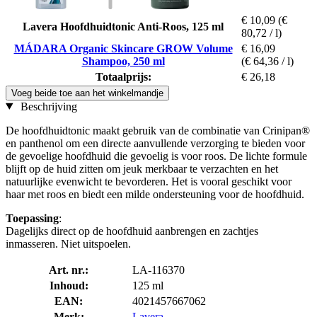
€ 10,09
(€
Lavera Hoofdhuidtonic Anti-Roos, 125 ml
80,72 / l)
MÁDARA Organic Skincare GROW Volume
€ 16,09
Shampoo, 250 ml
(€ 64,36 / l)
Totaalprijs:
€ 26,18
Voeg beide toe aan het winkelmandje
Beschrijving
De hoofdhuidtonic maakt gebruik van de combinatie van Crinipan®
en panthenol om een directe aanvullende verzorging te bieden voor
de gevoelige hoofdhuid die gevoelig is voor roos. De lichte formule
blijft op de huid zitten om jeuk merkbaar te verzachten en het
natuurlijke evenwicht te bevorderen. Het is vooral geschikt voor
haar met roos en biedt een milde ondersteuning voor de hoofdhuid.
Toepassing
:
Dagelijks direct op de hoofdhuid aanbrengen en zachtjes
inmasseren. Niet uitspoelen.
Art. nr.:
LA-116370
Inhoud:
125 ml
EAN:
4021457667062
Merk:
Lavera