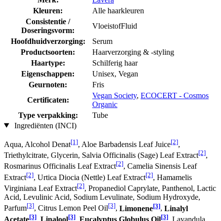
Kleuren:
Alle haarkleuren
Consistentie /
VloeistofFluid
Doseringsvorm:
Hoofdhuidverzorging:
Serum
Productsoorten:
Haarverzorging & -styling
Haartype:
Schilferig haar
Eigenschappen:
Unisex, Vegan
Geurnoten:
Fris
Vegan Society
,
ECOCERT - Cosmos
Certificaten:
Organic
Type verpakking:
Tube
Ingrediënten (INCI)
[1]
[2]
Aqua, Alcohol Denat
, Aloe Barbadensis Leaf Juice
,
[2]
Triethylcitrate, Glycerin, Salvia Officinalis (Sage) Leaf Extract
,
[2]
Rosmarinus Officinalis Leaf Extract
, Camelia Sinensis Leaf
[2]
[2]
Extract
, Urtica Diocia (Nettle) Leaf Extract
, Hamamelis
[2]
Virginiana Leaf Extract
, Propanediol Caprylate, Panthenol, Lactic
Acid, Levulinic Acid, Sodium Levulinate, Sodium Hydroxyde,
[3]
[3]
[3]
Parfum
, Citrus Lemon Peel Oil
,
Limonene
,
Linalyl
[3]
[3]
[3]
Acetate
,
Linalool
,
Eucalyptus Globulus Oil
, Lavandula