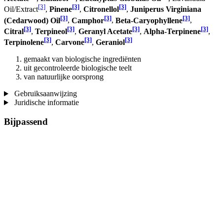
[3]
[3]
[3]
Oil/Extract
,
Pinene
,
Citronellol
,
Juniperus Virginiana
[3]
[3]
[3]
(Cedarwood) Oil
,
Camphor
,
Beta-Caryophyllene
,
[3]
[3]
[3]
[3]
Citral
,
Terpineol
,
Geranyl Acetate
,
Alpha-Terpinene
,
[3]
[3]
[3]
Terpinolene
,
Carvone
,
Geraniol
gemaakt van biologische ingrediënten
uit gecontroleerde biologische teelt
van natuurlijke oorsprong
Gebruiksaanwijzing
Juridische informatie
Bijpassend