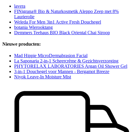
lavera
FINigrana® Bio & Naturkosmetik Aleppo Zeep met 8%
Laurierolie
Weleda For Men 3in1 Active Fresh Douchegel
botania Wierooktang
Demmers Teehaus BIO Black Oriental Chai Siroop
Nieuwe producten:
Mad Hippie MicroDermabrasion Facial
La Saponaria 2-in-1 Scheercrème & Gezichtsverzorging
PHYTORELAX LABORATORIES Argan Oil Shower Gel
3-in-1 Douchegel voor Mannen - Bergamot Breeze
Niyok Leave-In Moisture Mist