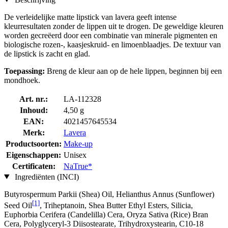
De verleidelijke matte lipstick van lavera geeft intense
kleurresultaten zonder de lippen uit te drogen. De geweldige kleuren
worden gecreëerd door een combinatie van minerale pigmenten en
biologische rozen-, kaasjeskruid- en limoenblaadjes. De textuur van
de lipstick is zacht en glad.
Toepassing:
Breng de kleur aan op de hele lippen, beginnen bij een
mondhoek.
Art. nr.:
LA-112328
Inhoud:
4,50 g
EAN:
4021457645534
Merk:
Lavera
Productsoorten:
Make-up
Eigenschappen:
Unisex
Certificaten:
NaTrue*
Ingrediënten (INCI)
Butyrospermum Parkii (Shea) Oil, Helianthus Annus (Sunflower)
[1]
Seed Oil
, Triheptanoin, Shea Butter Ethyl Esters, Silicia,
Euphorbia Cerifera (Candelilla) Cera, Oryza Sativa (Rice) Bran
Cera, Polyglyceryl-3 Diisostearate, Trihydroxystearin, C10-18