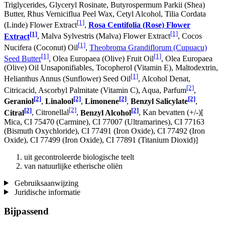
Triglycerides, Glyceryl Rosinate, Butyrospermum Parkii (Shea)
Butter, Rhus Verniciflua Peel Wax, Cetyl Alcohol, Tilia Cordata
[1]
(Linde) Flower Extract
,
Rosa Centifolia (Rose) Flower
[1]
[1]
Extract
, Malva Sylvestris (Malva) Flower Extract
, Cocos
[1]
Nucifera (Coconut) Oil
,
Theobroma Grandiflorum (Cupuacu)
[1]
[1]
Seed Butter
, Olea Europaea (Olive) Fruit Oil
, Olea Europaea
(Olive) Oil Unsaponifiables, Tocopherol (Vitamin E), Maltodextrin,
[1]
Helianthus Annus (Sunflower) Seed Oil
, Alcohol Denat,
[2]
Citricacid, Ascorbyl Palmitate (Vitamin C), Aqua, Parfum
,
[2]
[2]
[2]
[2]
Geraniol
,
Linalool
,
Limonene
,
Benzyl Salicylate
,
[2]
[2]
[2]
Citral
, Citronellal
,
Benzyl Alcohol
, Kan bevatten (+/-)[
Mica, CI 75470 (Carmine), CI 77007 (Ultramarines) , CI 77163
(Bismuth Oxychloride), CI 77491 (Iron Oxide), CI 77492 (Iron
Oxide), CI 77499 (Iron Oxide), CI 77891 (Titanium Dioxid)]
uit gecontroleerde biologische teelt
van natuurlijke etherische oliën
Gebruiksaanwijzing
Juridische informatie
Bijpassend