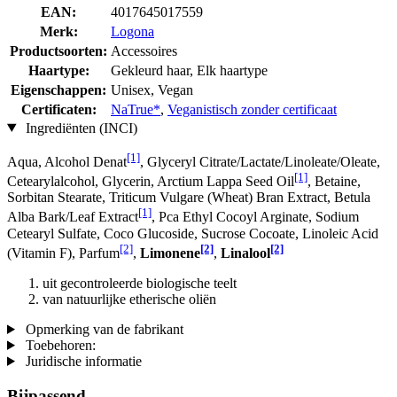
EAN:
4017645017559
Merk:
Logona
Productsoorten:
Accessoires
Haartype:
Gekleurd haar, Elk haartype
Eigenschappen:
Unisex, Vegan
Certificaten:
NaTrue*
,
Veganistisch zonder certificaat
Ingrediënten (INCI)
[1]
Aqua, Alcohol Denat
, Glyceryl Citrate/Lactate/Linoleate/Oleate,
[1]
Cetearylalcohol, Glycerin, Arctium Lappa Seed Oil
, Betaine,
Sorbitan Stearate, Triticum Vulgare (Wheat) Bran Extract, Betula
[1]
Alba Bark/Leaf Extract
, Pca Ethyl Cocoyl Arginate, Sodium
Cetearyl Sulfate, Coco Glucoside, Sucrose Cocoate, Linoleic Acid
[2]
[2]
[2]
(Vitamin F), Parfum
,
Limonene
,
Linalool
uit gecontroleerde biologische teelt
van natuurlijke etherische oliën
Opmerking van de fabrikant
Toebehoren:
Juridische informatie
Bijpassend