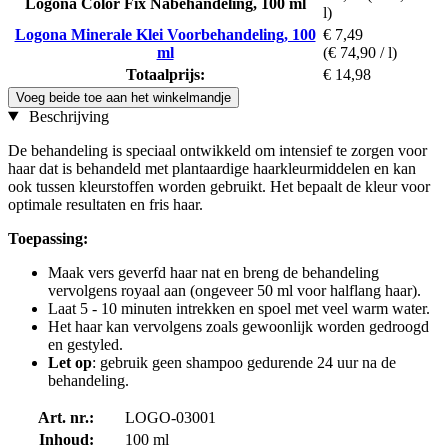
Logona Color Fix Nabehandeling, 100 ml
l)
Logona Minerale Klei Voorbehandeling, 100
€ 7,49
ml
(€ 74,90 / l)
Totaalprijs:
€ 14,98
Voeg beide toe aan het winkelmandje
Beschrijving
De behandeling is speciaal ontwikkeld om intensief te zorgen voor
haar dat is behandeld met plantaardige haarkleurmiddelen en kan
ook tussen kleurstoffen worden gebruikt. Het bepaalt de kleur voor
optimale resultaten en fris haar.
Toepassing:
Maak vers geverfd haar nat en breng de behandeling
vervolgens royaal aan (ongeveer 50 ml voor halflang haar).
Laat 5 - 10 minuten intrekken en spoel met veel warm water.
Het haar kan vervolgens zoals gewoonlijk worden gedroogd
en gestyled.
Let op
: gebruik geen shampoo gedurende 24 uur na de
behandeling.
Art. nr.:
LOGO-03001
Inhoud:
100 ml