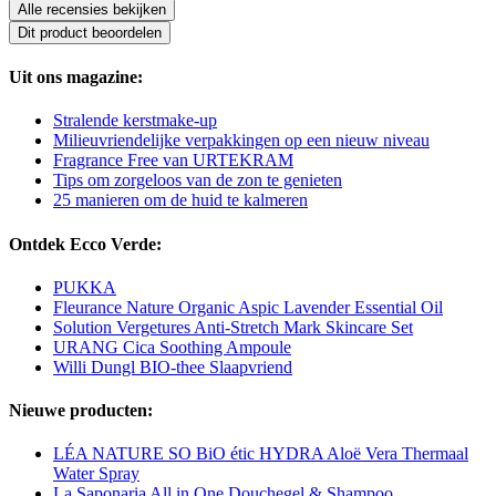
Alle recensies bekijken
Dit product beoordelen
Uit ons magazine:
Stralende kerstmake-up
Milieuvriendelijke verpakkingen op een nieuw niveau
Fragrance Free van URTEKRAM
Tips om zorgeloos van de zon te genieten
25 manieren om de huid te kalmeren
Ontdek Ecco Verde:
PUKKA
Fleurance Nature Organic Aspic Lavender Essential Oil
Solution Vergetures Anti-Stretch Mark Skincare Set
URANG Cica Soothing Ampoule
Willi Dungl BIO-thee Slaapvriend
Nieuwe producten:
LÉA NATURE SO BiO étic HYDRA Aloë Vera Thermaal
Water Spray
La Saponaria All in One Douchegel & Shampoo