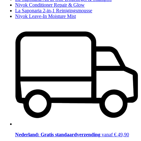
Niyok Conditioner Repair & Glow
La Saponaria 2-in-1 Reinigingsmousse
Niyok Leave-In Moisture Mist
Nederland: Gratis standaardverzending
vanaf € 49,90