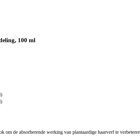
eling, 100 ml
l)
l)
 ook om de absorberende werking van plantaardige haarverf te verbeteren