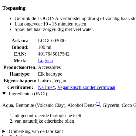
Toepassing:
Gebruik de LOGONA-verfborstel op droog of vochtig haar, stren
Laat ongeveer 10 - 15 minuten rusten.
Spoel het haar zorgvuldig met veel water.
Art. nr.:
LOGO-03000
Inhoud:
100 ml
EAN:
4017645017542
Merk:
Logona
Productsoorten:
Accessoires
Haartype:
Elk haartype
Eigenschappen:
Unisex, Vegan
Certificaten:
NaTrue*
,
Veganistisch zonder certificaat
Ingrediënten (INCI)
[1]
Aqua, Bentonite (Volcanic Clay), Alcohol Denat
, Glycerin, Coco 
uit gecontroleerde biologische teelt
van natuurlijke etherische oliën
Opmerking van de fabrikant