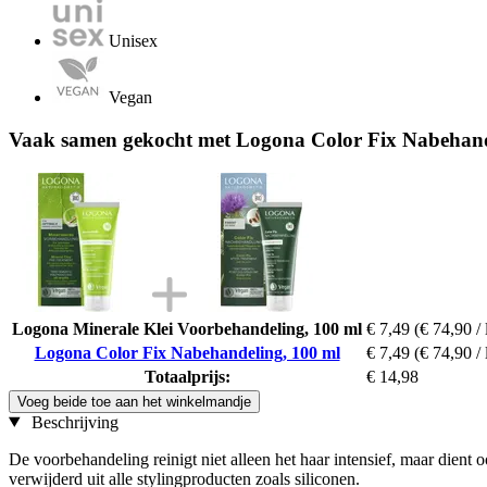
Unisex
Vegan
Vaak samen gekocht met Logona Color Fix Nabehand
Logona Minerale Klei Voorbehandeling, 100 ml
€ 7,49
(€ 74,90 / 
Logona Color Fix Nabehandeling, 100 ml
€ 7,49
(€ 74,90 / 
Totaalprijs:
€ 14,98
Voeg beide toe aan het winkelmandje
Beschrijving
De voorbehandeling reinigt niet alleen het haar intensief, maar dient
verwijderd uit alle stylingproducten zoals siliconen.