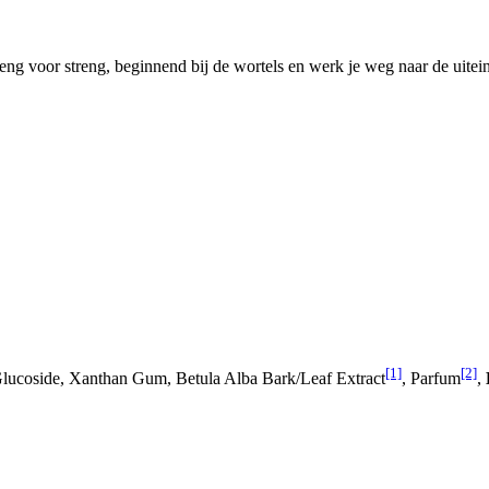
g voor streng, beginnend bij de wortels en werk je weg naar de uitei
[1]
[2]
Glucoside, Xanthan Gum, Betula Alba Bark/Leaf Extract
, Parfum
,