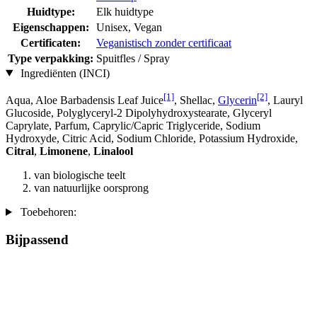
Huidtype:
Elk huidtype
Eigenschappen:
Unisex, Vegan
Certificaten:
Veganistisch zonder certificaat
Type verpakking:
Spuitfles / Spray
Ingrediënten (INCI)
[1]
[2]
Aqua, Aloe Barbadensis Leaf Juice
, Shellac,
Glycerin
, Lauryl
Glucoside, Polyglyceryl-2 Dipolyhydroxystearate, Glyceryl
Caprylate, Parfum, Caprylic/Capric Triglyceride, Sodium
Hydroxyde, Citric Acid, Sodium Chloride, Potassium Hydroxide,
Citral
,
Limonene
,
Linalool
van biologische teelt
van natuurlijke oorsprong
Toebehoren:
Bijpassend