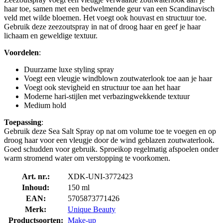
haar toe, samen met een bedwelmende geur van een Scandinavisch
veld met wilde bloemen. Het voegt ook houvast en structuur toe.
Gebruik deze zeezoutspray in nat of droog haar en geef je haar
lichaam en geweldige textuur.
Voordelen
:
Duurzame luxe styling spray
Voegt een vleugje windblown zoutwaterlook toe aan je haar
Voegt ook stevigheid en structuur toe aan het haar
Moderne hari-stijlen met verbazingwekkende textuur
Medium hold
Toepassing
:
Gebruik deze Sea Salt Spray op nat om volume toe te voegen en op
droog haar voor een vleugje door de wind geblazen zoutwaterlook.
Goed schudden voor gebruik. Sproeikop regelmatig afspoelen onder
warm stromend water om verstopping te voorkomen.
Art. nr.:
XDK-UNI-3772423
Inhoud:
150 ml
EAN:
5705873771426
Merk:
Unique Beauty
Productsoorten:
Make-up