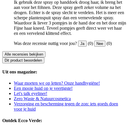
Ik gebruik deze spray op handdoek droog haar, ik breng het
aan voor het föhnen. Deze spray geeft zeker volume na het
drogen. Echter is de spray slecht te verdelen. Het is meer een
scherpe plantenspuit spray dan een vernevelende spray.
Waardoor ik liever 3 pompjes in de hand doe en het door mijn
Fijne haar kneed. Teveel pompjes geeft direct weer vet haar
en een vervelend klittend effect.
Was deze recensie nuttig voor jou?
(0)
(0)
Ja
Nee
Alle recensies bekijken
Dit product beoordelen
Uit ons magazine:
Waar moeten we op letten? Onze handhygiëne!
Een mooie huid op je veertigste!
Let's talk eyeliner!
Zero Waste & Natuurcosmetica
Verzorging en bescherming tegen de zon: iets goeds doen
voor je huid
Ontdek Ecco Verde: