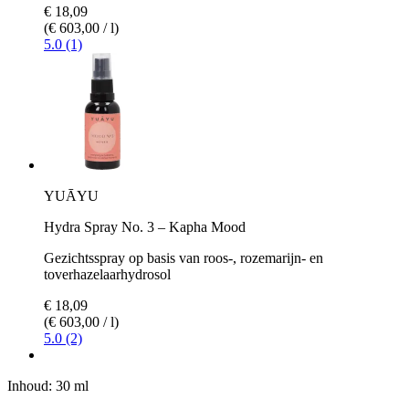
€ 18,09
(€ 603,00 / l)
5.0 (1)
YUĀYU
Hydra Spray No. 3 – Kapha Mood
Gezichtsspray op basis van roos-, rozemarijn- en
toverhazelaarhydrosol
€ 18,09
(€ 603,00 / l)
5.0 (2)
Inhoud:
30 ml