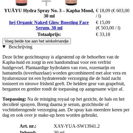
YUĀYU Hydra Spray No. 3 – Kapha Mood,
€ 18,09
(€ 603,00
30 ml
/ l)
hej Organic Naked Glow Boosting Face
€ 15,09
Serum, 30 ml
(€ 503,00 / l)
Totaalprijs:
€ 33,18
Voeg beide toe aan het winkelmandje
Beschrijving
Deze lichte gezichtsspray is afgestemd op de behoeften van de
Kapha-huid en zorgt in een handomdraai voor een verfrist
huidgevoel. Plantaardige hydrolaten van roos, rozemarijn en
hamamelis (toverhazelaar) worden gecombineerd met aloe vera en
hyaluronzuur tot een hydraterende verzorging die de huid zacht
toniseert en nieuwe frisheid geeft. De heldere geur van grapefruit,
bergamot en gember rondt de toepassing op aangename wijze af.
Toepassing:
Na de reiniging royaal op het gezicht, de hals en het
decolleté sprayen. Breng daarna je serum, gezichtsolie of
vochtinbrengende verzorging aan. De spray kan meerdere keren per
dag en ook over je make-up heen worden gebruikt.
Art. nr.:
XAY-YUA-SW13941.2
Inhoud:
30 ml