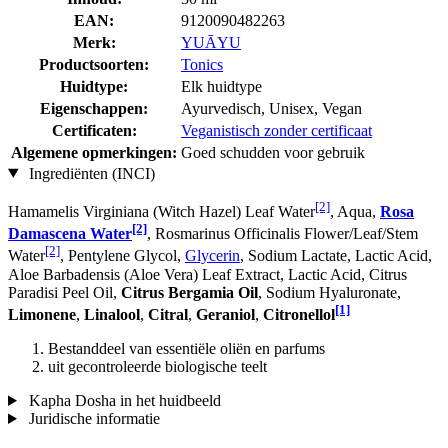
EAN:
9120090482263
Merk:
YUĀYU
Productsoorten:
Tonics
Huidtype:
Elk huidtype
Eigenschappen:
Ayurvedisch, Unisex, Vegan
Certificaten:
Veganistisch zonder certificaat
Algemene opmerkingen:
Goed schudden voor gebruik
Ingrediënten (INCI)
[2]
Hamamelis Virginiana (Witch Hazel) Leaf Water
, Aqua,
Rosa
[2]
Damascena Water
, Rosmarinus Officinalis Flower/Leaf/Stem
[2]
Water
, Pentylene Glycol,
Glycerin
, Sodium Lactate, Lactic Acid,
Aloe Barbadensis (Aloe Vera) Leaf Extract, Lactic Acid, Citrus
Paradisi Peel Oil,
Citrus Bergamia Oil
, Sodium Hyaluronate,
[1]
Limonene
,
Linalool
,
Citral
,
Geraniol
,
Citronellol
Bestanddeel van essentiële oliën en parfums
uit gecontroleerde biologische teelt
Kapha Dosha in het huidbeeld
Juridische informatie