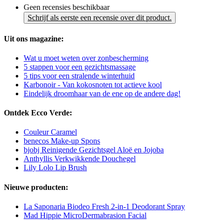
Geen recensies beschikbaar
Schrijf als eerste een recensie over dit product.
Uit ons magazine:
Wat u moet weten over zonbescherming
5 stappen voor een gezichtsmassage
5 tips voor een stralende winterhuid
Karbonoir - Van kokosnoten tot actieve kool
Eindelijk droomhaar van de ene op de andere dag!
Ontdek Ecco Verde:
Couleur Caramel
benecos Make-up Spons
bjobj Reinigende Gezichtsgel Aloë en Jojoba
Anthyllis Verkwikkende Douchegel
Lily Lolo Lip Brush
Nieuwe producten:
La Saponaria Biodeo Fresh 2-in-1 Deodorant Spray
Mad Hippie MicroDermabrasion Facial